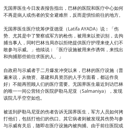
无国界医生今日发表报告指出，巴林的医院和医疗中心如何
不再是病人或伤者的安全避难所，反而是惧怕前往的地方。
无国界医生医疗统筹伊亚德亚（Latifa AYADA）说︰「伤
势、尤其是中了警察或军方的枪伤，被用来以资识别，去拘
捕当事人，同时巴林当局亦以拒绝提供医疗护理来使人们不
敢参与示威。」他续说︰「医疗设施被用来作诱饵，来找出
和拘捕那些前往求医的人。」
自政府与示威者于二月爆发冲突以来，巴林的医疗设施（普
遍来说，从物资、基建和具资历的人手方面看，都运作良
好）不能再照顾人们的医疗需要。无国界医生最近到访巴林
的唯一一间公营转介医院萨勒马尼亚（Salmaniya），发现
该院几乎空空如也。
被送到萨勒马尼亚的伤者告诉无国界医生，军方人员如何拷
打他们，包括打他们的伤口。其它病者则被发现其伤势与参
与示威有关后，随即在医疗设施内被拘捕。由于前往医院或