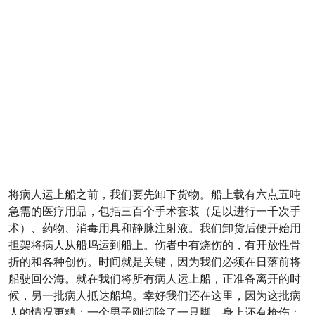
将病人运上船之前，我们要先卸下货物。船上载有六点五吨
急需的医疗用品，包括三百个手术套装（足以进行一千次手
术）、药物、消毒用具和静脉注射液。我们卸货后便开始用
担架将病人从船坞运到船上。伤者中有烧伤的，有开放性骨
折的和各种创伤。时间就是关键，因为我们必须在日落前将
船驶回公海。就在我们将所有病人运上船，正准备离开的时
候，另一批病人抵达船坞。幸好我们还在这里，因为这批病
人的情况更糟：一个男子刚切除了一只脚，身上还有枪伤；