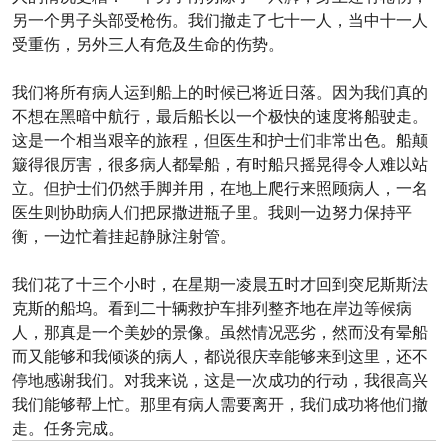
另一个男子头部受枪伤。我们撤走了七十一人，当中十一人
受重伤，另外三人有危及生命的伤势。
我们将所有病人运到船上的时候已将近日落。因为我们真的
不想在黑暗中航行，最后船长以一个极快的速度将船驶走。
这是一个相当艰辛的旅程，但医生和护士们非常出色。船颠
簸得很厉害，很多病人都晕船，有时船只摇晃得令人难以站
立。但护士们仍然手脚并用，在地上爬行来照顾病人，一名
医生则协助病人们把尿撒进瓶子里。我则一边努力保持平
衡，一边忙着挂起静脉注射管。
我们花了十三个小时，在星期一凌晨五时才回到突尼斯斯法
克斯的船坞。看到二十辆救护车排列整齐地在岸边等候病
人，那真是一个美妙的景像。虽然情况恶劣，然而没有晕船
而又能够和我倾谈的病人，都说很庆幸能够来到这里，还不
停地感谢我们。对我来说，这是一次成功的行动，我很高兴
我们能够帮上忙。那里有病人需要离开，我们成功将他们撤
走。任务完成。