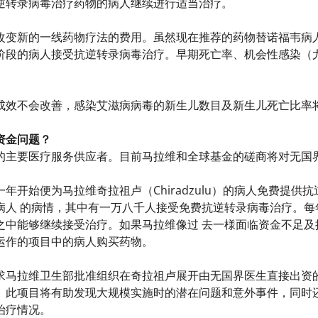
逆转录病毒治疗药物的病人继续进行适当治疗。
改变新的一线药物疗法的费用。虽然现在推荐的药物替诺福韦病
阶段的病人接受抗逆转录病毒治疗。早期死亡率、机会性感染（
成效不会改善，感染艾滋病病毒的新生儿数目及新生儿死亡比率
资金问题？
的主要医疗服务供应者。目前马拉维和全球基金的磋商将对无国
年开始便为马拉维奇拉祖卢（Chiradzulu）的病人免费提
病人 的病情，其中有一万八千人接受免费抗逆转录病毒治疗。每
之中能够继续接受治疗。如果马拉维像过 去一様面临资金不足及
运作的项目中的病人购买药物。
求马拉维卫生部批准组织在奇拉祖卢展开由无国界医生直接出资
。此项目将有助发现大规模实施时的潜在问题和意外事件，同时
治疗情况。