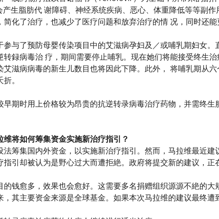
定会产生脂肪代 谢障碍、神经系统疾病、恶心、体重降低等等副
，简化了治疗，也减少了医疗问题和放弃治疗的情 况，同时还能
于参与了预防母婴传染项目中的艾滋病孕妇及／或哺乳期妇女。
逆转録病毒治 疗，期间需要停止哺乳。现在她们将能接受终生治
染艾滋病病毒的新生儿数目也将因此下降。此外， 将哺乳期从六
夭折。
较早期时用上价格较为昂贵的抗逆转录病毒治疗药物，并需终生
拉维将如何筹集资金实施新治疗指引？
设法筹集国内外资金，以实施新治疗指引。然而，马拉维最近建
疗指引却被认为是野心过大而遭拒絶。政府将提交新的建议，正
目的钱愈多，效果也会愈好。这需要多名捐赠组织源源不絶的大
来，其主要资金来源是全球基金。如果本次马拉维的建议最终遭