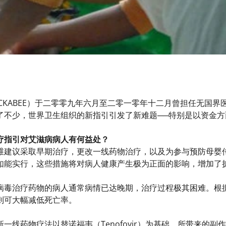
 HUCKABEE）于二零零九年六月至二零一零年十二月曾担任无
了不少，世界卫生组织的新指引引发了新难题──特别是以资金方
疗指引对艾滋病病人有何益处？
维建议采取早期治疗，更改一线药物治疗，以及为参与预防母婴
如能实行，这些措施将对病人健康产生极为正面的影响，增加了
病毒治疗药物的病人通常病情已达晚期，治疗过程极其困难。根
则可大幅减低死亡率。
一线药物疗法以替诺福韦（Tenofovir）为基础，所带来的