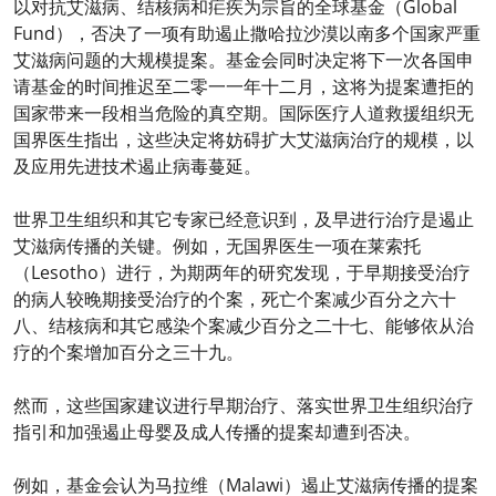
以对抗艾滋病、结核病和疟疾为宗旨的全球基金（Global
Fund），否决了一项有助遏止撒哈拉沙漠以南多个国家严重
艾滋病问题的大规模提案。基金会同时决定将下一次各国申
请基金的时间推迟至二零一一年十二月，这将为提案遭拒的
国家带来一段相当危险的真空期。国际医疗人道救援组织无
国界医生指出，这些决定将妨碍扩大艾滋病治疗的规模，以
及应用先进技术遏止病毒蔓延。
世界卫生组织和其它专家已经意识到，及早进行治疗是遏止
艾滋病传播的关键。例如，无国界医生一项在莱索托
（Lesotho）进行，为期两年的研究发现，于早期接受治疗
的病人较晚期接受治疗的个案，死亡个案减少百分之六十
八、结核病和其它感染个案减少百分之二十七、能够依从治
疗的个案增加百分之三十九。
然而，这些国家建议进行早期治疗、落实世界卫生组织治疗
指引和加强遏止母婴及成人传播的提案却遭到否决。
例如，基金会认为马拉维（Malawi）遏止艾滋病传播的提案