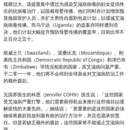
规模过大。该提案集中透过为感染艾滋病病毒的妇女提供终
生的抗病毒治疗，以阻截母婴传播。他们同时亦计划增加预
算挽留医护人员，并扩大男性自愿割包皮计划，以缓减艾滋
病病毒传播。而乌干达（Uganda）的提案亦同样遭到否
决，他们计划大幅提升预防母婴传播的覆盖率，目前比率不
足百分之五十。
斯威士兰（Swaziland）、莫桑比克（Mozambique）、刚
果民主共和国（Democratic Republic of Congo）和津巴布
韦（Zimbabwe）等情况相若的国家，其艾滋病问题严重。
于二零一一年，他们将不会得到全球基金对艾滋病防治工作
的额外拨款。
无国界医生的科恩（Jennifer COHN）医生说：「这些国家
受艾滋病严重打撃，他们需要获得机会来推行这些项目以缓
解疫情的大量负担。」她续说：「更重要的是这些国家必须
确保将拨款投放到最有效的治疗方法中，并且也愿承担责
任。但是若缺乏额外的拨款，这些国家将不能遏止艾滋病问
题。」