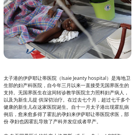
太子港的伊萨耶让蒂医院（Isaie Jeanty hospital）是海地卫
生部的妇产科医院，自今年三月以来一直接受无国界医生的
支持。无国界医生在这间转诊教学医院主力照料妇产病人，
以及为新生儿提 供深切治疗。在过去七个月，超过七千多个
健康的新生儿在这家医院诞生。自十一月太子港出现霍乱病
例后，愈来愈多得了霍乱的孕妇来伊萨耶让蒂医院求医，部
份 孕妇也因霍乱导致了产科并发症或者早产。