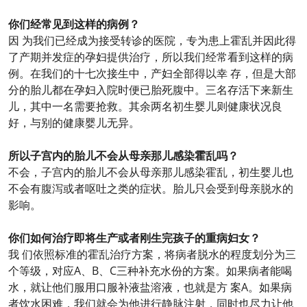
你们经常见到这样的病例？
因 为我们已经成为接受转诊的医院，专为患上霍乱并因此得
了产期并发症的孕妇提供治疗，所以我们经常看到这样的病
例。在我们的十七次接生中，产妇全部得以幸 存，但是大部
分的胎儿都在孕妇入院时便已胎死腹中。三名存活下来新生
儿，其中一名需要抢救。其余两名初生婴儿则健康状况良
好，与别的健康婴儿无异。
所以子宫内的胎儿不会从母亲那儿感染霍乱吗？
不会，子宫内的胎儿不会从母亲那儿感染霍乱，初生婴儿也
不会有腹泻或者呕吐之类的症状。胎儿只会受到母亲脱水的
影响。
你们如何治疗即将生产或者刚生完孩子的重病妇女？
我 们依照标准的霍乱治疗方案，将病者脱水的程度划分为三
个等级，对应A、B、C三种补充水份的方案。如果病者能喝
水，就让他们服用口服补液盐溶液，也就是方 案A。如果病
者饮水困难，我们就会为他进行静脉注射，同时也尽力让他