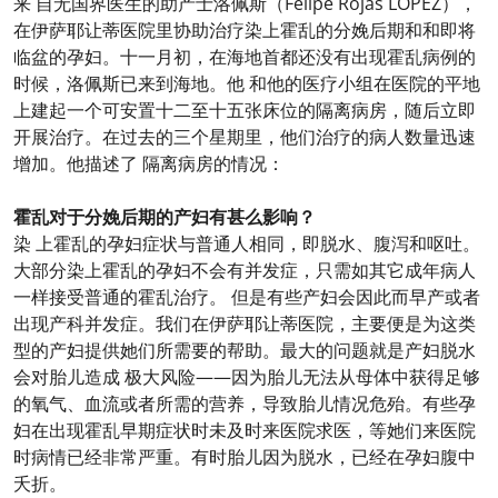
来 自无国界医生的助产士洛佩斯（Felipe Rojas LOPEZ），
在伊萨耶让蒂医院里协助治疗染上霍乱的分娩后期和和即将
临盆的孕妇。十一月初，在海地首都还没有出现霍乱病例的
时候，洛佩斯已来到海地。他 和他的医疗小组在医院的平地
上建起一个可安置十二至十五张床位的隔离病房，随后立即
开展治疗。在过去的三个星期里，他们治疗的病人数量迅速
增加。他描述了 隔离病房的情况：
霍乱对于分娩后期的产妇有甚么影响？
染 上霍乱的孕妇症状与普通人相同，即脱水、腹泻和呕吐。
大部分染上霍乱的孕妇不会有并发症，只需如其它成年病人
一样接受普通的霍乱治疗。 但是有些产妇会因此而早产或者
出现产科并发症。我们在伊萨耶让蒂医院，主要便是为这类
型的产妇提供她们所需要的帮助。最大的问题就是产妇脱水
会对胎儿造成 极大风险——因为胎儿无法从母体中获得足够
的氧气、血流或者所需的营养，导致胎儿情况危殆。有些孕
妇在出现霍乱早期症状时未及时来医院求医，等她们来医院
时病情已经非常严重。有时胎儿因为脱水，已经在孕妇腹中
夭折。