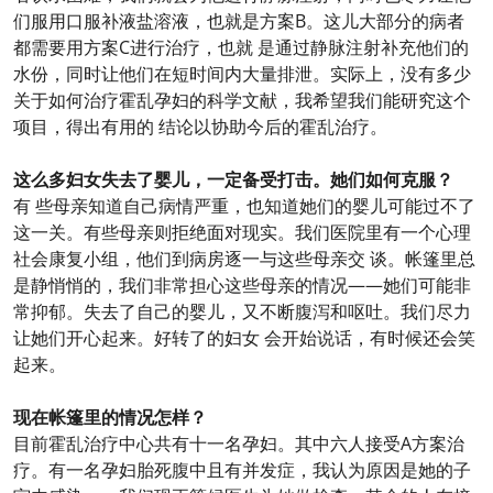
们服用口服补液盐溶液，也就是方案B。这儿大部分的病者
都需要用方案C进行治疗，也就 是通过静脉注射补充他们的
水份，同时让他们在短时间内大量排泄。实际上，没有多少
关于如何治疗霍乱孕妇的科学文献，我希望我们能研究这个
项目，得出有用的 结论以协助今后的霍乱治疗。
这么多妇女失去了婴儿，一定备受打击。她们如何克服？
有 些母亲知道自己病情严重，也知道她们的婴儿可能过不了
这一关。有些母亲则拒绝面对现实。我们医院里有一个心理
社会康复小组，他们到病房逐一与这些母亲交 谈。帐篷里总
是静悄悄的，我们非常担心这些母亲的情况——她们可能非
常抑郁。失去了自己的婴儿，又不断腹泻和呕吐。我们尽力
让她们开心起来。好转了的妇女 会开始说话，有时候还会笑
起来。
现在帐篷里的情况怎样？
目前霍乱治疗中心共有十一名孕妇。其中六人接受A方案治
疗。有一名孕妇胎死腹中且有并发症，我认为原因是她的子