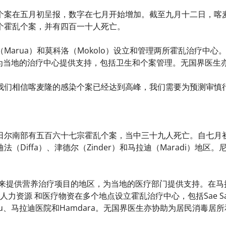
案在五月初呈报，数字在七月开始增加。截至九月十二日，喀麦隆的极
个霍乱个案，并有四百一十人死亡。
arua）和莫科洛（Mokolo）设立和管理两所霍乱治疗中心。在
队伍为当地的治疗中心提供支持，包括卫生和个案管理。无国界医生
我们相信喀麦隆的感染个案已经达到高峰，我们需要为预测审慎
日尔南部有五百六十七宗霍乱个案，当中三十九人死亡。自七月
法（Diffa）、津德尔（Zinder）和马拉迪（Maradi）地
本来提供营养治疗项目的地区，为当地的医疗部门提供支持。在马
供人力资源 和医疗物资在多个地点设立霍乱治疗中心，包括Sae Saboua、
 Abdou、马拉迪医院和Hamdara。无国界医生亦协助为居民消毒