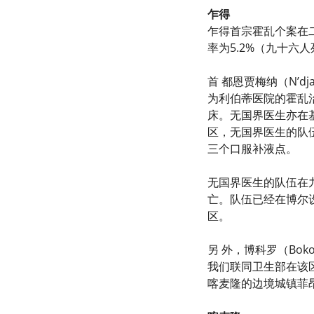
乍得
乍得首宗霍乱个案在
率为5.2%（九十六
首 都恩贾梅纳（N’
为利伯蒂医院的霍乱
床。无国界医生亦在
区，无国界医生的队
三个口服补液点。
无国界医生的队伍在九
亡。队伍已经在博尔设立
区。
另 外，博科罗（Bo
我们联同卫生部在该
喀麦隆的边境城镇菲昂