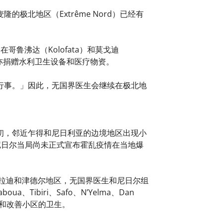
北地区（Extrême Nord）已经有
哥鲁沸达（Kolofata）和莫戈迪
亦捐赠水利卫生设备和医疗物资。
行事。」因此，无国界医生会继续在极北地
初，邻近乍得和尼日利亚的边境地区出现小
区。尼日尔当局尚未正式宣布霍乱疫情在当地爆
拉迪和津德尔地区，无国界医生和尼日尔组
Tibiri、Safo、N’Yelma、Dan
居所和改善小区的卫生。