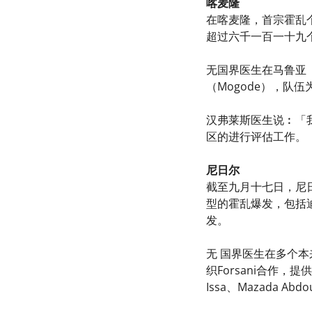
喀麦隆
在喀麦隆，首宗霍乱个
超过六千一百一十九
无国界医生在马鲁亚（M
（Mogode），
汉弗莱斯医生说︰「
区的进行评估工作。
尼日尔
截至九月十七日，尼
型的霍乱爆发，包括迪
发。
无 国界医生在多个
织Forsani合作，提
Issa、Mazada