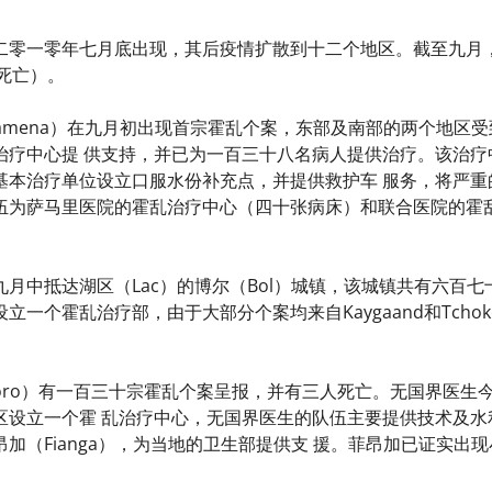
二零一零年七月底出现，其后疫情扩散到十二个地区。截至九月
人死亡）。
djamena）在九月初出现首宗霍乱个案，东部及南部的两个地
治疗中心提 供支持，并已为一百三十八名病人提供治疗。该治疗
基本治疗单位设立口服水份补充点，并提供救护车 服务，将严重
伍为萨马里医院的霍乱治疗中心（四十张病床）和联合医院的霍乱
月中抵达湖区（Lac）的博尔（Bol）城镇，该城镇共有六百
一个霍乱治疗部，由于大部分个案均来自Kaygaand和Tchok
koro）有一百三十宗霍乱个案呈报，并有三人死亡。无国界医
区设立一个霍 乱治疗中心，无国界医生的队伍主要提供技术及水
加（Fianga），为当地的卫生部提供支 援。菲昂加已证实出