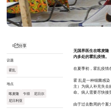
分享
0
无国界医生在喀麦隆（C
内多处的霍乱疫情。
议题
在夏季初，霍乱疫情
霍乱
霍 乱是一种细菌感
地点
主）为病人补充失去的
命。病人需要尽快接
喀麦隆
乍得
尼日尔
尼日利亚
由于过去数周的个案