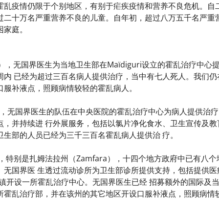
霍乱疫情仍限于个别地区，有别于疟疾疫情和营养不良危机。自
过二十万名严重营养不良的儿童。自年初，超过八万五千名严重
困家庭。
no），无国界医生为当地卫生部在Maïdiguri设立的霍乱治疗
周内 已经为超过三百名病人提供治疗，当中有七人死人。我们仍
口服补液点，照顾病情较轻的霍乱病人。
hi），无国界医生的队伍在中央医院的霍乱治疗中心为病人提供
点，并持续进 行外展服务，包括以氯片净化食水、卫生宣传及教
卫生部的人员已经为三千三百名霍乱病人提供治 疗。
，特别是扎姆法拉州（Zamfara），十四个地方政府中已有八
。无国界医 生透过流动诊所为卫生部诊所提供支持，包括提供医
）城镇开设一所霍乱治疗中心。无国界医生已经 招募额外的国际及
所霍乱治疗部，并在该州的其它地区开设口服补液点，照顾病情