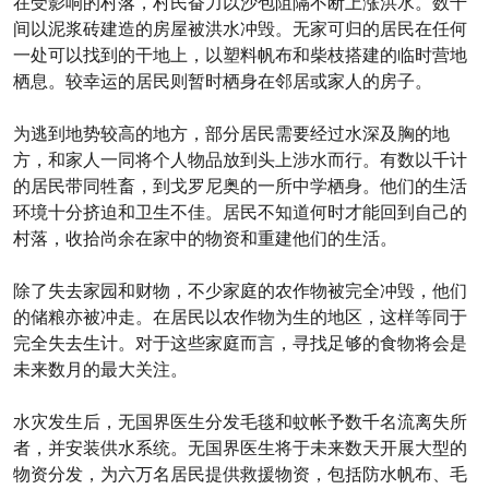
在受影响的村落，村民奋力以沙包阻隔不断上涨洪水。数千
间以泥浆砖建造的房屋被洪水冲毁。无家可归的居民在任何
一处可以找到的干地上，以塑料帆布和柴枝搭建的临时营地
栖息。较幸运的居民则暂时栖身在邻居或家人的房子。
为逃到地势较高的地方，部分居民需要经过水深及胸的地
方，和家人一同将个人物品放到头上涉水而行。有数以千计
的居民带同牲畜，到戈罗尼奥的一所中学栖身。他们的生活
环境十分挤迫和卫生不佳。居民不知道何时才能回到自己的
村落，收拾尚余在家中的物资和重建他们的生活。
除了失去家园和财物，不少家庭的农作物被完全冲毁，他们
的储粮亦被冲走。在居民以农作物为生的地区，这样等同于
完全失去生计。对于这些家庭而言，寻找足够的食物将会是
未来数月的最大关注。
水灾发生后，无国界医生分发毛毯和蚊帐予数千名流离失所
者，并安装供水系统。无国界医生将于未来数天开展大型的
物资分发，为六万名居民提供救援物资，包括防水帆布、毛