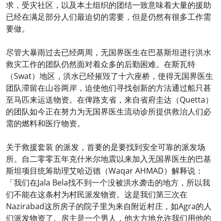
求，受灾社区，以及本土组织的团结一致意味着大量的援助
已经在满足部分人们最迫切的需要，但是仍然有很多工作需
要做。
尽管大暴雨过去已经两周，无国界医生在巴基斯坦进行洪水
救灾工作的团队仍然面对着众多的后勤困难。在斯瓦特
（Swat）地区，洪水已经摧毁了十六座桥，使得无国界医生
团队滞留在山谷两岸，迫使他们寻找创新的方法通过船只甚
至马匹来运送物资。在俾路支省，来自省府圭达（Quetta）
的团队如今正在努力为无国界医生流动诊所提供救治人们必
需的燃料和医疗物资。
关于救援套装 的派发，首要的是要找到安全可靠的派发场
所。自二零零五年克什米尔地震以来加入无国界医生的巴基
斯坦项目统筹助理艾哈迈德（Waqar AHMAD）解释说：
「我们在Jala Bela找不到一个没被洪水袭击的地方，所以我
们不能在这条村为村民派发物资。这是我们第三次在
Nazirabad这所房子的院子里为来自附近村庄，如Agra的人
们派发物资了。房主是一个男人，他大方地允许我们用他的