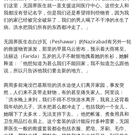
们这里，无国界医生就一直支援这间医疗中心。这些女人和
我都没有登记名字，但是我们还是希望得到些物资，因为我
们的家已经被完全破坏了，我们的男人喝了不干净的水生了
病。洪水把我们所有的东西都冲走了。」
无国界医生在白沙瓦（Peshawar）的Nazirabad有另外一轮
的救援物资派发，那里的早晨乌云密布，预示着大雨将至。
法丽达（Farida）五岁的儿子不耐烦地拽着她的长衫，她解
释道：「他想知道为甚么我们不能回家，我不知道怎么跟他
说，所以只告诉他我们要去新的地方。」
两周多前淹没巴基斯坦的洪水迫使人们离开家园，事发突
然，人们来不及带走财物，有的甚至痛失家人。阿里说：
「洪水晚上来到，我们不得不尽快游水离开，我肩上还背着
我年幼的儿子。洪水把甚么都冲走了，包括我的一个女儿，
她咽下了太多水，无法支持下去。」他把帐篷、煮食用具和
卫生用品扛在肩上。这个套装的设计能应付多种需要，无国
界医生一般的救援套装都会包括衣服、肥皂、牙刷、毛巾、