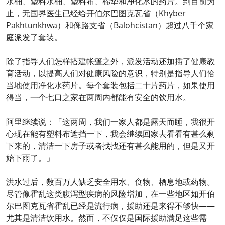
水桶、塑料水桶、塑料布、棉垫和净化水的药片。到目前为
止，无国界医生已经给开伯尔巴图克瓦省（Khyber
Pakhtunkhwa）和俾路支省（Balohcistan）超过八千个家
庭派发了套装。
除了指导人们怎样搭建帐篷之外，派发活动还加插了健康教
育活动，以提高人们对健康风险的意识，特别是指导人们恰
当地使用净化水药片。每个套装包括二十片药片，如果使用
得当，一个七口之家在两周内都能有安全的饮用水。
阿里继续说：「这两周，我们一家人都是露天而睡，我很开
心现在能有塑料布遮挡一下，我会继续回家去看看有甚么剩
下来的，清洁一下房子或者找找还有甚么能用的，但是又开
始下雨了。」
洪水过后，数百万人缺乏安全用水、食物、栖息地或药物。
尽管像霍乱这类腹泻型疾病的风险增加，在一些地区如开伯
尔巴图克瓦省霍乱已经是流行病，援助还是来得不够快——
尤其是清洁饮用水。然而，不仅仅是国际援助满足这些需