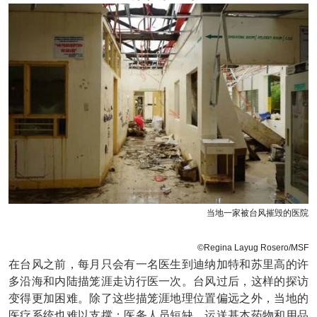
当地一家被台风摧毁的医院
©Regina Layug Rosero/MSF
在台风之前，每月只会有一名医生到迪纳加特和苏里高的许
多沿海和内陆描笼涯走访行医一次。台风过后，这样的探访
变得更加困难。除了这些描笼涯地理位置偏远之外，当地的
医疗系统也难以支撑；医务人员短缺，运送基本药物和用品