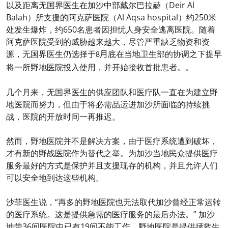
以及距离无国界医生在加沙中部戴尔巴拉赫（Deir Al
Balah）所支援的阿克萨医院（Al Aqsa hospital）约250米
处发生爆炸，约650名患者因担忧人身安全逃离医院。随着
阿克萨医院受到的威胁越来越大，尽管严重缺乏物资和资
源，
无国界医生仍选择
于
月底
在当地卫生部的协调之下提早
8
。
将一所野地医院投入使用，并开始接收首批患者。
几个月来，无国界医生的供应团队和医疗队一直在为建立野
地医院而努力，但由于将必需品运进加沙所面临的持续挑
战，医院的开放时间一再推迟。
然而，野地医院并不是解决方案，由于医疗系统遭到破坏，
才有新的野战医院作为替代之举。为加沙当地民众提供医疗
服务最好的方式是保护并且支援现存的机构，并且允许人们
可以安全地到达这些机构。
沙菲医生说，“再多的野地医院也无法取代加沙曾经正常运转
的医疗系统。这是提供急需的医疗服务的最后办法。” 加沙
地带36间医院中已有19间不能工作，野地医院是提供拯救生