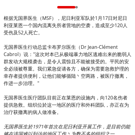
根据无国界医生（MSF），尼日利亚军队於1月17日对尼日
利亚莱恩一个国内流离失所者营地的空袭，造成至少120人
受伤及52人死亡。
无国界医生行动总监卡布罗尔医生（Dr Jean-Clément
Cabrol）说："这次对本已从极端暴力地区逃难出来的脆弱人
群发动大规模袭击，是令人震惊且不能被接受的。平民的安
全必须被尊重。我们紧急促请各方，确保为需要急救护理的
幸存者提供便利，让他们能够循陆丶空两路，被医疗撤离，
作进一步治理。"
无国界医生医疗团队目前正在莱恩的设施内，向120名伤者
提供急救。组织位於这一地区的医疗和外科团队，亦正在为
治疗获撤离的病人做准备。
无国界医生於1971年首次在尼日利亚开展工作，是目前仍能
够在该国难以到达的地区工作丶为数不多的组织之一。