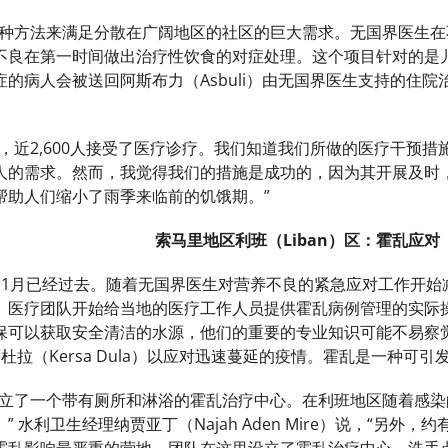
一种方法来满足分散在广阔地区的社区的巨大需求。无国界医生
不良在第一时间做出治疗性饮食的对症处理。这个项目针对的是
的病人会被送回阿斯布力（Asbuli）由无国界医生支持的住
，近2,600人接受了医疗诊疗。我们知道我们所做的医疗干预
人的需求。然而，我觉得我们的措施是成功的，因为其开展及时
帮助人们缩小了雨季来临前的饥饿期。”
索马里地区利班（
Liban
）区：霍乱应对
11月已经过去。随着无国界医生对营养不良的紧急应对工作开始
。医疗团队开始给当地的医疗工作人员提供霍乱病例管理的实际
保可以获取安全清洁的水源，他们的重要的专业知识可能不易察
杜拉（Kersa Dula）以应对迅速蔓延的疫情。霍乱是一种可
立了一个带有厕所和淋浴的霍乱治疗中心。在利班地区随着感染的人
水利卫生经理纳贾亚丁（Najah Aden Mire）说，“另外，约有