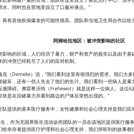
霍乱影响最严重的营地，团队在这里设立了霍乱治疗中心、洗手点
用水。同时也在营地里设立了口服补液点。”
，再有其他疾病爆发的可能性很高。团队和当地卫生局合作以给
阿姆哈拉地区：被冲突影响的社区
突影响的区域，人们经历了暴力，财产和资产的损失以及由于基
来的冲突已经耗尽了人们的应对机制。
梅克（Demeke）说，“我们看到这里有很强烈的需求。我们大
被破坏，还有一些人失去了他们的生计。我们看到一些病人是暴
激障碍。弗雷希沃特（Frehewot）就是这样一位病人。这位
症状是在目睹暴力并看到路边的尸体后突然出现的。”
疗队提供的基本医疗服务中，女性健康和社会心理支持是我们应
）是医生，作为无国界医生流动诊所团队的一员在该地区提供医疗服
们给幸存者提供医疗护理和社会心理支持，我们所听到的故事都很