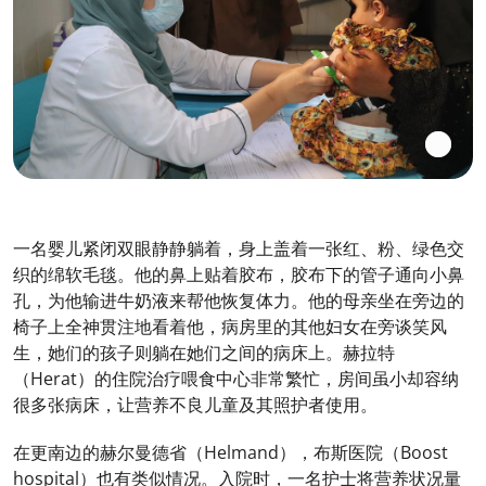
一名婴儿紧闭双眼静静躺着，身上盖着一张红、粉、绿色交
织的绵软毛毯。他的鼻上贴着胶布，胶布下的管子通向小鼻
孔，为他输进牛奶液来帮他恢复体力。他的母亲坐在旁边的
椅子上全神贯注地看着他，病房里的其他妇女在旁谈笑风
生，她们的孩子则躺在她们之间的病床上。赫拉特
（Herat）的住院治疗喂食中心非常繁忙，房间虽小却容纳
很多张病床，让营养不良儿童及其照护者使用。
在更南边的赫尔曼德省（Helmand），布斯医院（Boost
hospital）也有类似情况。入院时，一名护士将营养状况量