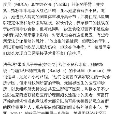
度尺（MUCA）套在纳齐法（Nazifa）纤细的手臂上并拉
紧，指标牢牢地落入红色区域，显示她患有营养不良。随
后，她进行入院前的测量体重和身高环节，并将住院几星期
以稳定体重和治疗腹泻症状。家长们说，养家糊口的挑战在
于缺钱而非缺食物，但与此同时，缺乏食物或营养不足也会
为哺乳期的母亲带来影响，对婴儿也会有连锁反应。有些母
亲无法分泌足够的乳汁，“他出生时很健康，但我没有母乳，
所以开始喂他吃婴儿配方奶粉，但这令他生病。” 然后母亲
们就会发现自己需要接受营养不良门诊护理。
法蒂玛*带着儿子来赫拉特治疗营养不良和水痘，她解释
说：“我们从巴德吉斯省（Badghis）的卡马里（Kamari）来
到这里，足足四小时路程。”他们之前曾在离家较近的一间诊
所求医，但未能找到所需的帮助。无国界医生的医院和诊
所，以及组织所支持的公共卫生部辖下医院，均接收了不少
难以在家附近获优质医疗护理而须长途跋涉的患者。阿富汗
严峻的经济情况也意味着大部分以前可能负担得起私立诊所
的医疗费用的人，现在要依赖国际组织支持的健康中心。罗
亚（Roya）的孩子过去两周一直住院，她说因经济状况不