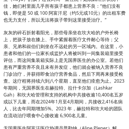
佳，她们村里面几乎所有孩子都患上营养不良：“他们没有
钱，即使是 50 或 100 阿富汗尼（约5元或10元）的出租车费
也无力支付，所以无法将孩子带到这里接受治疗。”
灰灰的碎石折射着阳光，那些母亲坐在坎大哈的户外长椅
上，把孩子放在膝上、手中紧握着医疗文件耐心等待；父
亲、兄弟和叔伯们则坐在不远处的另一区域内。在这里，小
患者和他们的一位家长或监护人将被叫到一间集装箱里接受
评估，而这间集装箱实际上是无国界医生的办公室。若他们
患有严重营养不良且未有并发症，他们就会被纳入营养不良
门诊治疗，并获得即食治疗营养食品，然后下周再来接受检
查。这疗程将持续六到八个星期，直至他们痊愈为止。2023
年期间，无国界医生在赫拉特、拉什卡尔加（Lashkar
Gah）和坎大哈管理和支持的机构中共接收逾10,400名五岁
或以下儿童，而在2024年1月至4月期间，共接收2,416名病
人，比去年同期增加5%。2023 年，赫拉特和坎大哈的团队
在流动治疗喂食中心接收逾 6,900名儿童。
无国界医生阿富汗医疗协调员普勒纳（Aline Plener）解