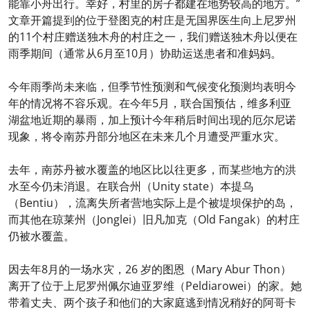
能靠小舟出行。幸好，村里的房子都建在地势较高的地方。”
文章开篇提到的位于登图克的村庄是无国界医生向上尼罗州
的11个村庄赠送独木舟的村庄之一，我们赠送独木舟以便在
雨季期间（通常从6月至10月）协助运送患者和准妈妈。
今年雨季尚未来临，但季节性预测和气候变化预测均表明今
年的情况将不容乐观。在今年5月，联合国预估，维多利亚
湖盆地近期的暴雨，加上预计今年稍后时间出现的厄尔尼诺
现象，将令南苏丹部分地区在未来几个月遭受严重水灾。
去年，南苏丹被水覆盖的地区比以往更多，而某些地方的洪
水至今仍未消退。在联合州（Unity state）本提乌
（Bentiu），流离失所者营地实际上是个被堤坝保护的岛，
而其他在琼莱州（Jonglei）旧凡加克（Old Fangak）的村庄
仍被水覆盖。
因去年8月的一场水灾，26 岁的图恩（Mary Abur Thon）
离开了位于上尼罗州佩尔迪亚罗维（Peldiarowei）的家。她
带着丈夫、两个孩子和他们的大家庭逃到情况稍好的阿哥卡