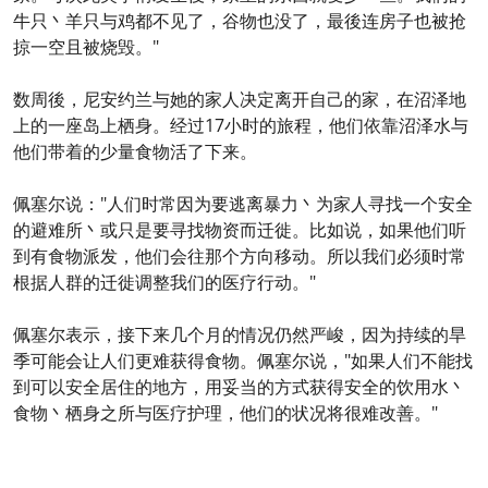
牛只丶羊只与鸡都不见了，谷物也没了，最後连房子也被抢
掠一空且被烧毁。"
数周後，尼安约兰与她的家人决定离开自己的家，在沼泽地
上的一座岛上栖身。经过17小时的旅程，他们依靠沼泽水与
他们带着的少量食物活了下来。
佩塞尔说："人们时常因为要逃离暴力丶为家人寻找一个安全
的避难所丶或只是要寻找物资而迁徙。比如说，如果他们听
到有食物派发，他们会往那个方向移动。所以我们必须时常
根据人群的迁徙调整我们的医疗行动。"
佩塞尔表示，接下来几个月的情况仍然严峻，因为持续的旱
季可能会让人们更难获得食物。佩塞尔说，"如果人们不能找
到可以安全居住的地方，用妥当的方式获得安全的饮用水丶
食物丶栖身之所与医疗护理，他们的状况将很难改善。"