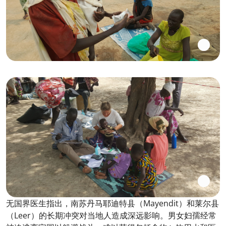
无国界医生指出，南苏丹马耶迪特县（Mayendit）和莱尔县
（Leer）的长期冲突对当地人造成深远影响。男女妇孺经常