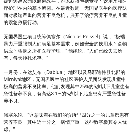
被迫逃离家园以躲避战斗，难以获得包括食物丶饮用水和医
疗护理在内的基本所需。在最近数周，无国界医生的医疗队
面对极端严重的营养不良危机，展开了治疗营养不良的儿童
的紧急救援行动。
无国界医生项目统筹佩塞尔（Nicolas Peissel）说， "极端
暴力严重限制人们满足基本需求，例如安全的饮用水丶食物
供应丶栖身之所和医疗护理，" 他续说，"人们已经失去所
有，每天挣扎求存。"
一月份，在达艾布（Dablual）地区以及马耶迪特县北部的
Mirniyal地区，无国界医生的社区医护人员团队发现儿童中
极高的营养不良比率。他们发现其中25%的5岁以下儿童患有
急性营养不良，有高达8.1%的5岁以下儿童患有严重急性营
养不良。
佩塞尔说，"这意味着在我们的诊所里四分之一的儿童都患有
营养不良，其中近十分之一病情严重，这些数字极其令人忧
虑。"