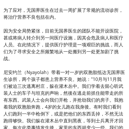
为了应对，无国界医生在过去一周扩展了常规的流动诊所，
将治疗营养不良包括在内。
因为安全局势紧张，目前无国界医生的团队不能开设医院，
甚或将病人转介到另一间医疗设施，因其会危及病人和医疗
人员。在此情况下，提供医疗护理是一项艰巨的挑战，而人
们为了寻求安全之所频繁地从一处搬到另一处更加剧了挑
战。
尼安约兰（Nyayolah）带着一对一岁的双胞胎抵达无国界医
生诊所，两个孩子都患上营养不良。她说："10月与11月我
们被迫三次逃离村庄，躲在灌木丛中。我们学着去留心听武
装人士的车子与坦克的声响，然後在逃走前抓住能带走的所
有东西。武装人士会向我们开枪，并抢劫我们的房子。我抱
着我的双胞胎奔跑，4岁的女儿跑在我身後。有时我们看到
人们跑到一半中枪倒下，或是把他们的东西丢掉，不然无法
跑得够快。我们躲在灌木丛中直到黑夜，等到士兵离开才回
家。每次此类事情发生後，家里的东西就变少一些。我们的