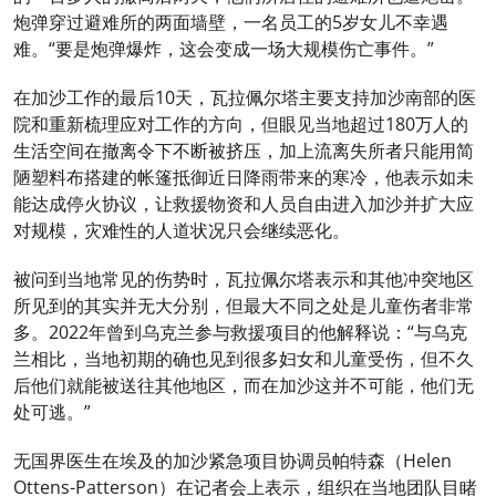
炮弹穿过避难所的两面墙壁，一名员工的5岁女儿不幸遇
难。“要是炮弹爆炸，这会变成一场大规模伤亡事件。”
在加沙工作的最后10天，瓦拉佩尔塔主要支持加沙南部的医
院和重新梳理应对工作的方向，但眼见当地超过180万人的
生活空间在撤离令下不断被挤压，加上流离失所者只能用简
陋塑料布搭建的帐篷抵御近日降雨带来的寒冷，他表示如未
能达成停火协议，让救援物资和人员自由进入加沙并扩大应
对规模，灾难性的人道状况只会继续恶化。
被问到当地常见的伤势时，瓦拉佩尔塔表示和其他冲突地区
所见到的其实并无大分别，但最大不同之处是儿童伤者非常
多。2022年曾到乌克兰参与救援项目的他解释说：“与乌克
兰相比，当地初期的确也见到很多妇女和儿童受伤，但不久
后他们就能被送往其他地区，而在加沙这并不可能，他们无
处可逃。”
无国界医生在埃及的加沙紧急项目协调员帕特森（Helen
Ottens-Patterson）在记者会上表示，组织在当地团队目睹