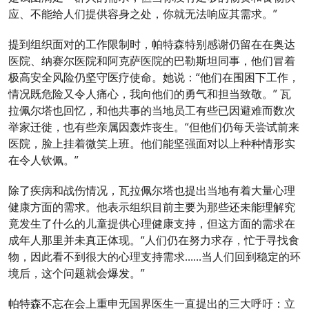
应、不能给人们提供容身之处，你就无法响应其需求。”
提到组织面对的工作限制时，帕特森特别感谢仍留在在奥达
医院、纳赛尔医院和阿克萨医院的巴勒斯坦同事，他们冒着
极高安全风险仍坚守医疗使命。她说：“他们在围困下工作，
情况既危险又令人痛心，我向他们的勇气和担当致敬。” 瓦
拉佩尔塔也回忆，和他共事的当地员工有些已因避难而数次
举家迁徙，也有些亲属因轰炸丧生。“但他们仍每天尝试前来
医院，脸上挂着微笑上班。他们能坚强面对以上种种情形实
在令人钦佩。”
除了疾病和战伤情况，瓦拉佩尔塔也提出当地有着大量心理
健康方面的需求。他表示组织目前主要为那些还未能理解究
竟发生了什么的儿童提供心理健康支持，但这方面的需求在
成年人那里并未真正体现。“人们仍在努力求存，忙于寻找食
物，因此看不到很大的心理支持需求......当人们回到稳定的环
境后，这个问题就会爆发。”
帕特森不忘在会上重申无国界医生一直提出的三大呼吁：立