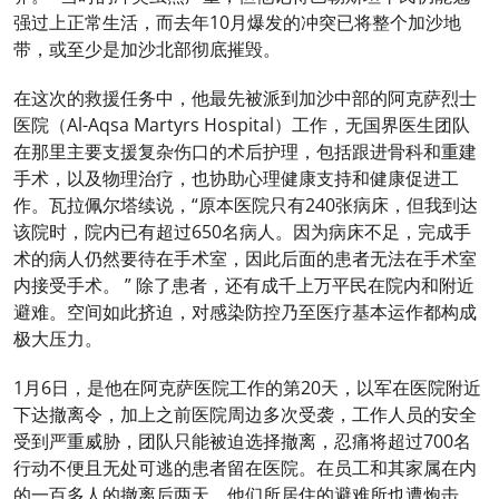
强过上正常生活，而去年10月爆发的冲突已将整个加沙地
带，或至少是加沙北部彻底摧毁。
在这次的救援任务中，他最先被派到加沙中部的阿克萨烈士
医院（Al-Aqsa Martyrs Hospital）工作，无国界医生团队
在那里主要支援复杂伤口的术后护理，包括跟进骨科和重建
手术，以及物理治疗，也协助心理健康支持和健康促进工
作。瓦拉佩尔塔续说，“原本医院只有240张病床，但我到达
该院时，院内已有超过650名病人。因为病床不足，完成手
术的病人仍然要待在手术室，因此后面的患者无法在手术室
内接受手术。 ” 除了患者，还有成千上万平民在院内和附近
避难。空间如此挤迫，对感染防控乃至医疗基本运作都构成
极大压力。
1月6日，是他在阿克萨医院工作的第20天，以军在医院附近
下达撤离令，加上之前医院周边多次受袭，工作人员的安全
受到严重威胁，团队只能被迫选择撤离，忍痛将超过700名
行动不便且无处可逃的患者留在医院。在员工和其家属在内
的一百多人的撤离后两天，他们所居住的避难所也遭炮击。