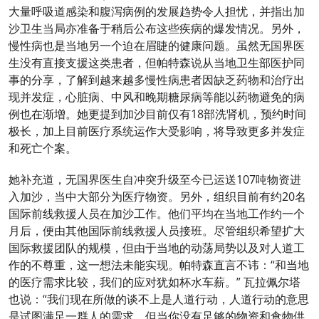
大量呼吸道感染和腹泻病例的发展趋势令人担忧，并指出加
沙卫生当局亦准备于稍后公布这些疾病的爆发情况。另外，
慢性病也是当地另一个迫在眉睫的健康问题。虽然无国界医
生没有直接支援这类患者，但帕特森说从当地卫生部医护同
事的分享，了解到越来越多慢性病患者因缺乏药物和治疗出
现并发症，心脏病、中风和晚期糖尿病等能以药物避免的病
例也在渐增。她更提到加沙目前仅有18部洗肾机，预约时间
极长，加上目前医疗系统运作大受影响，将导致更多并发症
和死亡个案。
她补充道，无国界医生自冲突升级至今已运送107吨物资进
入加沙，当中大部分为医疗物资。另外，组织目前有约20名
国际前线救援人员在加沙工作。他们平均在当地工作约一个
月后，便由其他国际前线救援人员接班。尽管组织希望扩大
国际救援团队的规模，但由于当地的动荡局势以及对人道工
作的不尊重，这一想法未能实现。帕特森直言不讳：“和当地
的医疗需求比较，我们的应对犹如杯水车薪。” 瓦拉佩尔塔
也说：“我们现在所做的谈不上是人道行动，人道行动的意思
是试图满足一群人的需求，但当你没有足够的物资和食物供