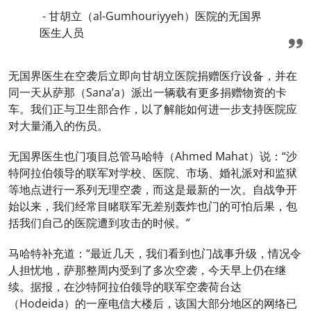
- 甘胡立（al-Gumhouriyyeh）医院的无国界
医生人员
无国界医生在空袭后立即向甘胡立医院捐赠医疗设备，并在
同一天从萨那（Sana’a）派出一辆载有更多捐赠物资的卡
车。我们正与卫生部合作，以了解能如何进一步支持医院应
对大量涌入的伤员。
无国界医生也门项目总管马哈特（Ahmed Mahat）说：“沙
特阿拉伯领导的联军对学校、医院、市场、婚礼派对和监狱
等地点进行一系列无理空袭，而这是最新的一次。自战争开
始以来，我们经常目睹联军无差别轰炸也门的可怕后果，包
括我们自己的医院遭到攻击的时候。”
马哈特补充道：“最近几天，我们看到也门战事升级，情况令
人担忧地，萨那整周内受到了多次空袭，今天早上仍在继
续。据报，在沙特阿拉伯领导的联军空袭荷台达
（Hodeida）的一座电信大楼后，该国大部分地区的网络已