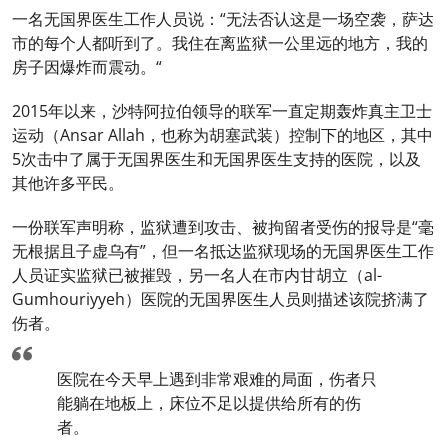
一名无国界医生工作人员说：“无法否认这是一场空袭，萨达
市的每个人都听到了。我住在离监狱一公里远的地方，我的
房子因爆炸而震动。“
2015年以来，沙特阿拉伯领导的联军一直定期轰炸真主卫士
运动（Ansar Allah，也称为胡塞武装）控制下的地区，其中
5次击中了属于无国界医生和无国界医生支持的医院，以及
其他许多平民。
一份联军声明称，监狱遭到攻击、被拘留者受伤的报导是“毫
无根据且子虚乌有”，但一名抵达监狱现场的无国界医生工作
人员证实监狱已被摧毁，另一名人在市内甘胡立（al-
Gumhouriyyeh）医院的无国界医生人员则描述该院挤满了
伤者。
医院在今天早上遇到非常艰难的局面，伤者只
能躺在地板上，床位不足以提供给所有的伤
者。