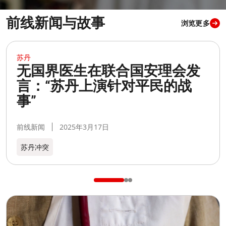
前线新闻与故事
浏览更多
MSB224508 Medium
M
苏丹
无国界医生在联合国安理会发
言：“苏丹上演针对平民的战
事”
前线新闻
2025年3月17日
苏丹冲突