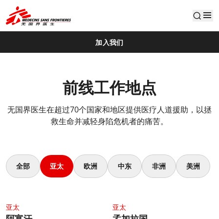
default
加入我们
前线工作地点
无国界医生在超过70个国家和地区提供医疗人道援助，以拯
救生命并减轻身陷危机者的痛苦。
全部
亚太
欧洲
中东
非洲
美洲
4.1.1 Thumbnail Afghanistan
4.1.1 Thumbnail Bangladesh
亚太
亚太
阿富汗
孟加拉国