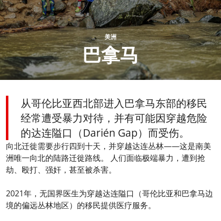
美洲
巴拿马
从哥伦比亚西北部进入巴拿马东部的移民
经常遭受暴力对待，并有可能因穿越危险
的达连隘口（Darién Gap）而受伤。
向北迁徙需要步行四到十天，并穿越达连丛林——这是南美
洲唯一向北的陆路迁徙路线。 人们面临极端暴力，遭到抢
劫、殴打、强奸，甚至被杀害。
2021年，无国界医生为穿越达连隘口（哥伦比亚和巴拿马边
境的偏远丛林地区）的移民提供医疗服务。