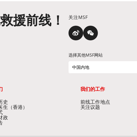
道救援前线！
关注MSF
选择其他MSF网站
中国内地
们
我们的工作
历史
前线工作地点
医生（香港）
关注议题
式
财政
告