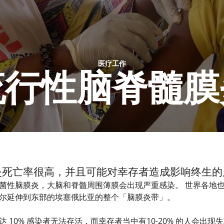
医疗工作
流行性脑脊髓膜
炎死亡率很高，并且可能对幸存者造成影响终生的
菌性脑膜炎，大脑和脊髓周围薄膜会出现严重感染。 世界各地
加尔延伸到东部的埃塞俄比亚的整个「脑膜炎带」。
 10% 感染者无法存活，而幸存者当中有10-20% 的人会出现