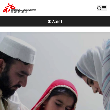
default
加入我们
Activity2019 Intl